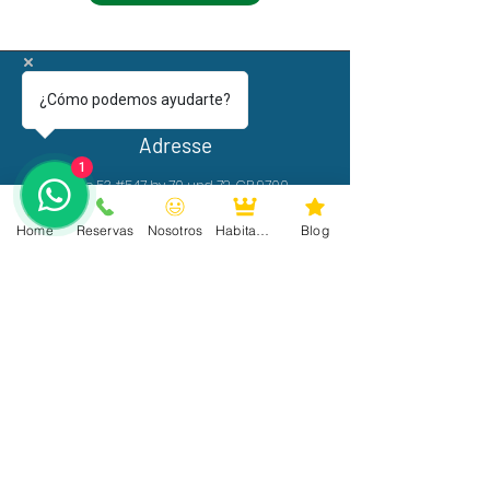
¿Cómo podemos ayudarte?
Adresse
1
Calle 53 #547 by 70 und 72, CP 9700,
Mérida, Yucatan.
Home
Reservas
Nosotros
Habitaciones
Blog
Buchungen
+52 999 199 7952
Email