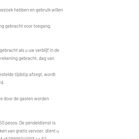
l bezoek hebben en gebruik willen
ning gebracht voor toegang,
gebracht als u uw verblijf in de
n rekening gebracht. dag van
estelde tijdstip afzegt, wordt
wd.
die door de gasten worden
 250 pesos. De pendeldienst is
ken van gratis vervoer, dient u
of +529999240103 / + 52