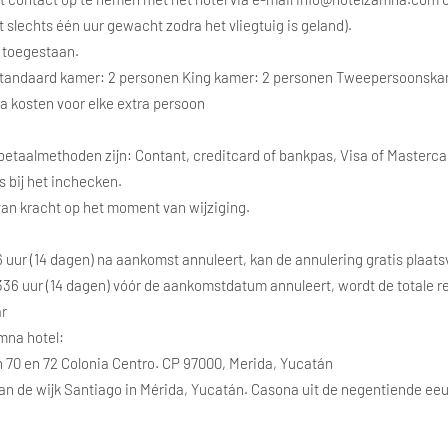
 slechts één uur gewacht zodra het vliegtuig is geland).
t toegestaan.
Standaard kamer: 2 personen King kamer: 2 personen Tweepersoonska
a kosten voor elke extra persoon
etaalmethoden zijn: Contant, creditcard of bankpas, Visa of Masterca
ts bij het inchecken.
 van kracht op het moment van wijziging.
36 uur (14 dagen) na aankomst annuleert, kan de annulering gratis plaats
 336 uur (14 dagen) vóór de aankomstdatum annuleert, wordt de totale r
ar
mna hotel:
n 70 en 72 Colonia Centro. CP 97000, Merida, Yucatán
van de wijk Santiago in Mérida, Yucatán. Casona uit de negentiende ee