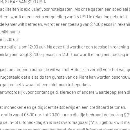
R, STRAF VAN $100 USD.
faciliteiten is exclusief voor hotelgasten. Als onze gasten een speciaa
eiten, wordt er een extra vergoeding van 25 USD in rekening gebracht
ur de kamer wilt betreden, wordt er een toeslag van $ 400 pesos in reke
chikbaar is
 15.00 uur
rtrektijd is om 12:00 uur. Na deze tijd wordt er een toeslag in rekening 
oeslag bedraagt $ 200,- pesos, na 13:00 uur wordt er nog een toeslag i
 gast, om redenen buiten de wil van het Hotel, zijn verblijf vóór het vastg
rugbetaald dat als saldo ten gunste van de Klant kan worden beschou
n gasten het lawaai tot een minimum te beperken.
verantwoordelijk voor contant geld, sieraden of andere waardepapieren 
het inchecken een geldig identiteitsbewijs en een creditcard te tonen.
s gratis vanaf 08.00 uur. tot 20.00 uur na die tijd bedraagt de toeslag $
 de in- of uitcheckdag en is niet overdraagbaar (*Als u gebruik wilt ma
t contact op te nemen met het hotel via e-mail info@hotelzamna.com 