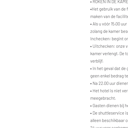
• ROKEN IN DE KAME
•Het gebruik van de 
maken van de facilit
• Als u vóór 15.00 u
zolang de kamer bes
Inchecken: begint om
• Uitchecken: onze ve
kamer verlengt. De t
verblijf.
• In het geval dat de
geen enkel bedrag te
• Na 22.00 uur diene
• Het hotel is niet 
meegebracht.
• Gasten dienen bij 
• De shuttleservice i
alleen beschikbaar op
24 uur voor aankoms