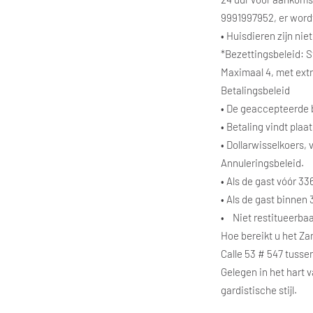
9991997952, er wordt
• Huisdieren zijn nie
*Bezettingsbeleid: 
Maximaal 4, met extr
Betalingsbeleid
• De geaccepteerde b
• Betaling vindt plaa
• Dollarwisselkoers,
Annuleringsbeleid.
• Als de gast vóór 3
• Als de gast binnen
• Niet restitueerba
Hoe bereikt u het Za
Calle 53 # 547 tusse
Gelegen in het hart 
gardistische stijl.