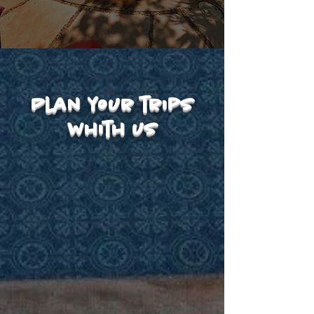
Plan your trips
whith us