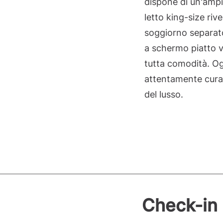
dispone di un'ampi
letto king-size riv
soggiorno separat
a schermo piatto vi 
tutta comodità. Ogn
attentamente curat
del lusso.
Check-in