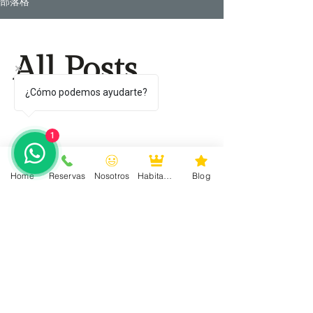
部落格
All Posts
¿Cómo podemos ayudarte?
1
此語言尚未有已發佈之
Home
Reservas
Nosotros
Habitaciones
Blog
文章
文章發佈後將於此處顯示。
Do Not Sell My Personal Information
Acerca de Hotel Zamná