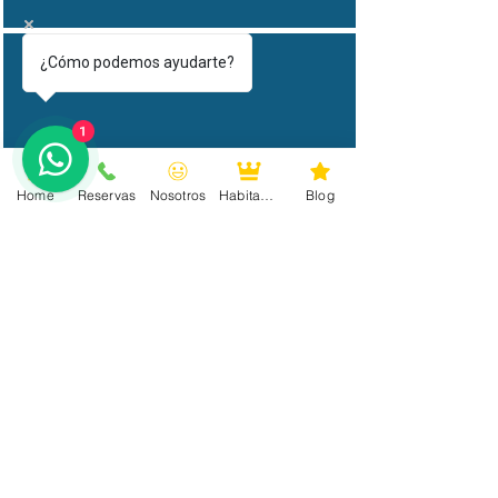
¿Cómo podemos ayudarte?
Bidet
1
Wi-fi Gratis
Home
Reservas
Nosotros
Habitaciones
Blog