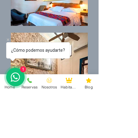
¿Cómo podemos ayudarte?
1
Home
Reservas
Nosotros
Habitaciones
Blog