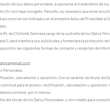
elación de sus datos personales, a oponerse al tratamiento de los
o fin nos haya otorgado. Para ello, es necesario que envíe la soli
29 así como en los indicados en el presente Aviso de Privacidad al
les.
de RL de CV (Hotel Zamna) a cargo de la custodia de los Datos Pe
es”), dará trámite a sus solicitudes y fomentará la protección de
disposición las siguientes formas de contacto y recepción de inf
.zamna@gmail.com
os Personales.
tificación, cancelación u oposición. Con el carácter de titular de 
 solicitud para el acceso, rectificación, cancelación u oposición,
deberá contener, por lo menos:
io del titular de los Datos Personales, u otro medio para comunic