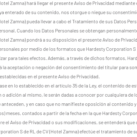
otel Zamna) hará llegar el presente Aviso de Privacidad mediante 
haya enterado de su contenido, nos otorgue o niegue su consentim
otel Zamna) pueda llevar a cabo el Tratamiento de sus Datos Pers
ersonal. Cuando los Datos Personales se obtengan personalmente 
Hotel Zamna) pondrá a su disposición el presente Aviso de Privac
rsonales por medio de los formatos que Hardesty Corporation S 
ilizar para tales efectos. Además, a través de dichos formatos, Ha
 la aceptación o negación del consentimiento del titular para so
establecidas en el presente Aviso de Privacidad.
ase en lo establecido en el artículo 35 de la Ley, el contenido de es
 o adición al mismo, le serán dadas a conocer por cualquiera de 
ue anteceden, y en caso que no manifieste oposición al contenido 
os) meses, contados a partir de la fecha en la que Hardesty Corpo
re el Aviso de Privacidad o sus modificaciones, se entenderá que
rporation S de RL de CV (Hotel Zamna) efectúe el tratamiento de 