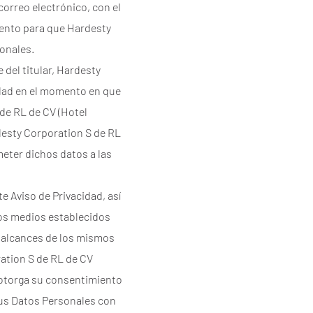
correo electrónico, con el
iento para que Hardesty
onales.
del titular, Hardesty
idad en el momento en que
de RL de CV (Hotel
rdesty Corporation S de RL
meter dichos datos a las
te Aviso de Privacidad, así
los medios establecidos
y alcances de los mismos
ration S de RL de CV
 otorga su consentimiento
sus Datos Personales con