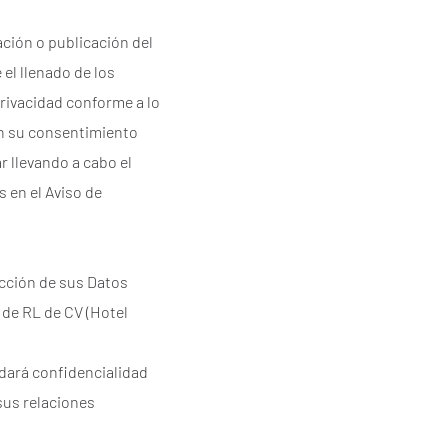
ación o publicación del
el llenado de los
Privacidad conforme a lo
en su consentimiento
r llevando a cabo el
 en el Aviso de
tección de sus Datos
 de RL de CV (Hotel
rdará confidencialidad
sus relaciones