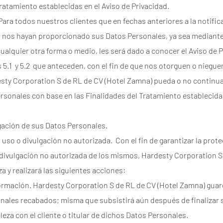
Tratamiento establecidas en el Aviso de Privacidad.
Para todos nuestros clientes que en fechas anteriores a la notific
d nos hayan proporcionado sus Datos Personales, ya sea mediante 
cualquier otra forma o medio, les será dado a conocer el Aviso de 
 5.1 y 5.2 que anteceden, con el fin de que nos otorguen o niegu
esty Corporation S de RL de CV (Hotel Zamna) pueda o no continua
sonales con base en las Finalidades del Tratamiento establecidas
lgación de sus Datos Personales.
l uso o divulgación no autorizada. Con el fin de garantizar la pro
o divulgación no autorizada de los mismos, Hardesty Corporation S
 y realizará las siguientes acciones:
nformación. Hardesty Corporation S de RL de CV (Hotel Zamna) gua
nales recabados; misma que subsistirá aún después de finalizar 
eza con el cliente o titular de dichos Datos Personales.