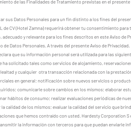
miento de las Finalidades de Tratamiento previstas en el presente 
ar sus Datos Personales para un fin distinto a los fines del prese
 de CV (Hotel Zamna) requerirá obtener tu consentimiento para ta
, adecuado y relevante para los fines descritos en este Aviso de P
to de Datos Personales. A través del presente Aviso de Privacidad
clara que su información personal será utilizada para las siguien
e ha solicitado tales como servicios de alojamiento, reservacion
ealtad y cualquier otra transacción relacionada con la prestació
rciales en general; notificación sobre nuevos servicios o produc
quiridos; comunicarle sobre cambios en los mismos; elaborar es
nar hábitos de consumo; realizar evaluaciones periódicas de nue
 la calidad de los mismos; evaluar la calidad del servicio que brin
gaciones que hemos contraído con usted. Hardesty Corporation S 
ansmitir la información con terceros para que puedan enviarle in