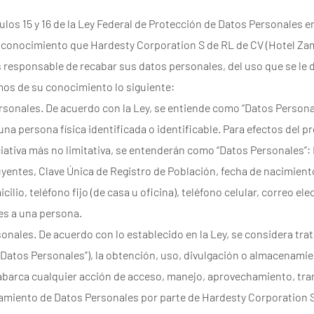
los 15 y 16 de la Ley Federal de Protección de Datos Personales 
 conocimiento que Hardesty Corporation S de RL de CV (Hotel Zam
es responsable de recabar sus datos personales, del uso que se le 
mos de su conocimiento lo siguiente:
rsonales. De acuerdo con la Ley, se entiende como “Datos Persona
na persona física identificada o identificable. Para efectos del p
ativa más no limitativa, se entenderán como “Datos Personales”: 
yentes, Clave Única de Registro de Población, fecha de nacimiento,
cilio, teléfono fijo (de casa u oficina), teléfono celular, correo el
es a una persona.
onales. De acuerdo con lo establecido en la Ley, se considera tr
 Datos Personales”), la obtención, uso, divulgación o almacenami
 abarca cualquier acción de acceso, manejo, aprovechamiento, tra
tamiento de Datos Personales por parte de Hardesty Corporation S