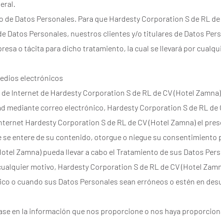
eral.
to de Datos Personales. Para que Hardesty Corporation S de RL d
 de Datos Personales, nuestros clientes y/o titulares de Datos Pe
esa o tácita para dicho tratamiento, la cual se llevará por cualqu
medios electrónicos
s de Internet de Hardesty Corporation S de RL de CV (Hotel Zamna)
dad mediante correo electrónico, Hardesty Corporation S de RL de
internet Hardesty Corporation S de RL de CV (Hotel Zamna) el pres
ue se entere de su contenido, otorgue o niegue su consentimiento
Hotel Zamna) pueda llevar a cabo el Tratamiento de sus Datos Per
cualquier motivo, Hardesty Corporation S de RL de CV (Hotel Zam
nico o cuando sus Datos Personales sean erróneos o estén en des
base en la información que nos proporcione o nos haya proporcio