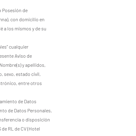
en Posesión de
na), con domicilio en
dé a los mismos y de su
les” cualquier
resente Aviso de
Nombre(s) y apellidos,
 sexo, estado civil,
ectrónico, entre otros
atamiento de Datos
ento de Datos Personales,
nsferencia o disposición
 de RL de CV (Hotel