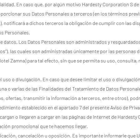
ialidad. En caso que, por algún motivo Hardesty Corporation S de
oporcionar sus Datos Personales a terceros (en los términos previs
, notificará a dichos terceros la obligación de cumplir con las dis
os Personales.
de datos. Los Datos Personales son administrados y resguardados
tos”), las cuales son administradas únicamente por las personas 
otel Zamna) para tal efecto, sin que se permita su uso, consulta,
 el uso o divulgación. En caso que desee limitar el uso o divulgaci
una o varias de las Finalidades del Tratamiento de Datos Persona
s, ofertas, transmitir la información a terceros, entre otros), podr
dimiento establecido en el apartado 7 del presente Aviso de Priva
 cargan o llegaren a cargar en las páginas de Internet de Hardesty
mación promocional que te hacemos llegar.
ficación, cancelación u oposición. Es importante informarle que U